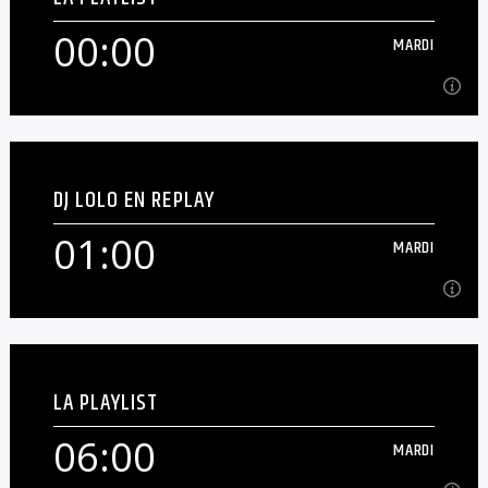
Playlist de la nuit [...]
00:00
MARDI
En savoir plus
00:00
MARDI
DJ LOLO EN REPLAY
Programmes musical généraliste sens blablas
01:00
MARDI
En savoir plus
01:00
MARDI
LA PLAYLIST
Replay des émissions de DJ Lolo.[...]
06:00
MARDI
En savoir plus