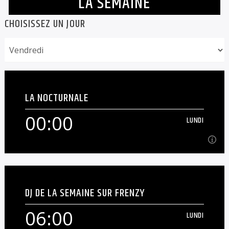
LA SEMAINE
CHOISISSEZ UN JOUR
LA NOCTURNALE
00:00
LUNDI
00:00
LUNDI
DJ DE LA SEMAINE SUR FRENZY
Playlist de la nuit [...]
06:00
LUNDI
En savoir plus