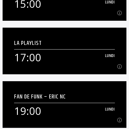
15:00
LUNDI
Garage/Soulful House & quelques [...]
En savoir plus
15:00
LUNDI
LA PLAYLIST
Les Stars De La Chanson Francaise
17:00
LUNDI
En savoir plus
17:00
LUNDI
FAN DE FUNK – ERIC NC
Programmes musical généraliste sens blablas
19:00
LUNDI
En savoir plus