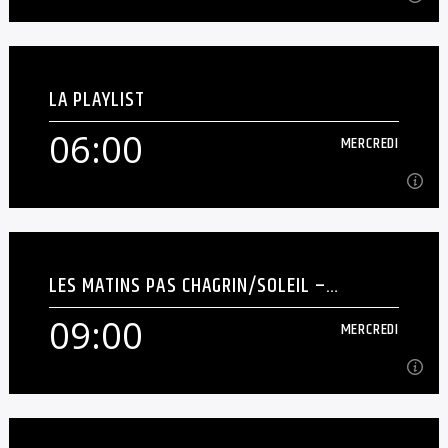
00:00
MERCREDI
LA PLAYLIST
Playlist de la nuit [...]
06:00
MERCREDI
En savoir plus
06:00
MERCREDI
LES MATINS PAS CHAGRIN/SOLEIL –
Programmes musical généraliste sens blablas
MATINALE
09:00
MERCREDI
En savoir plus
09:00
MERCREDI