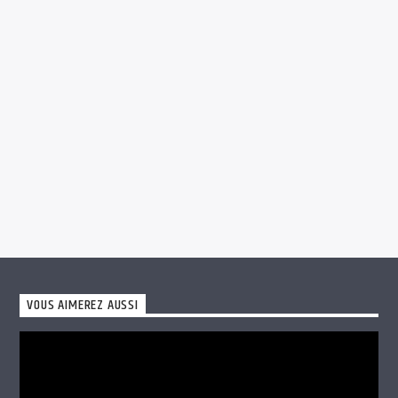
Créateur de frenzyradio
président l’association frenzyandco
VOUS AIMEREZ AUSSI