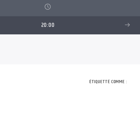
20:00
ÉTIQUETTÉ COMME :
Le meilleur des anné
découverte ou souven