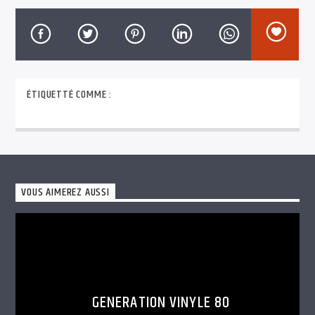
TITRE
ARTISTE
ÉTIQUETTÉ COMME :
60 minutes in the mix, c’est une heure de mix, de
FrenzyRadio
méga mix en non-stop et sans blabla
VOUS AIMEREZ AUSSI
GENERATION VINYLE 80