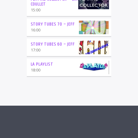
COULLET
15:00
STORY TUBES 70 – JEFF
16:00
STORY TUBES 60 – JEFF
17:00
LA PLAYLIST
18:00