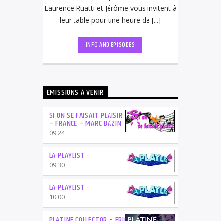
Laurence Ruatti et Jérôme vous invitent à
leur table pour une heure de [...]
INFO AND EPISODES
EMISSIONS À VENIR
SI ON SE FAISAIT PLAISIR
– FRANCE – MARC BAZIN
09:24
LA PLAYLIST
09:30
LA PLAYLIST
10:00
PLATINE COLLECTOR – ERIC